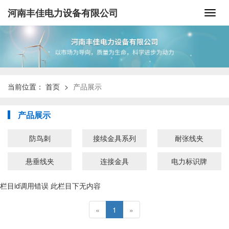
河南丰佳电力设备有限公司
当前位置：
首页
产品展示
产品展示
防鸟刺
接续金具系列
耐张线夹
悬垂线夹
连接金具
电力标识牌
栏目id调用错误
此栏目下无内容
«
1
»