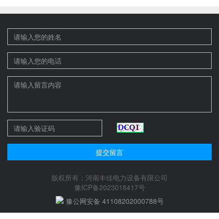
提交留言
版权所有：河南丰佳电力设备有限公司
豫ICP备2023018417号
豫公网安备 41108202000788号