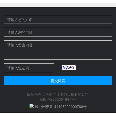
提交留言
版权所有：河南丰佳电力设备有限公司
豫ICP备2023018417号
豫公网安备 41108202000788号