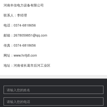
河南丰佳电力设备有限公司
联系人：李经理
电话：0374-6818656
邮箱：2678059851@qq.com
传真：0374-6818656
网址：www.hnfjdl.com
地址：河南省长葛市后河工业区