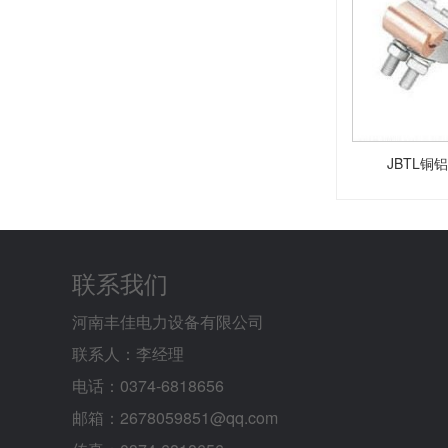
JBTL铜
联系我们
河南丰佳电力设备有限公司
联系人：李经理
电话：0374-6818656
邮箱：2678059851@qq.com