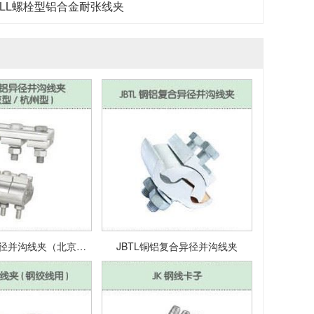
NLL螺栓型铝合金耐张线夹
JB、JBL铝异径并沟线夹（北京型/杭州型）
JBTL铜铝复合异径并沟线夹