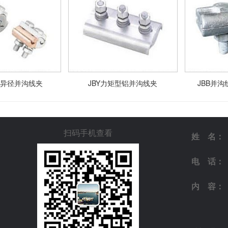
铝异径并沟线夹
JBY力矩型铝并沟线夹
JBB并
扫码手机查看
姓 名：
电 话：
内 容：