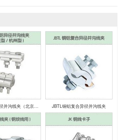
JB、JBL铝异径并沟线夹（北京型/杭州型）
JBTL铜铝复合异径并沟线夹