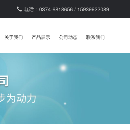
电话：0374-6818656 / 15939922089
关于我们
产品展示
公司动态
联系我们