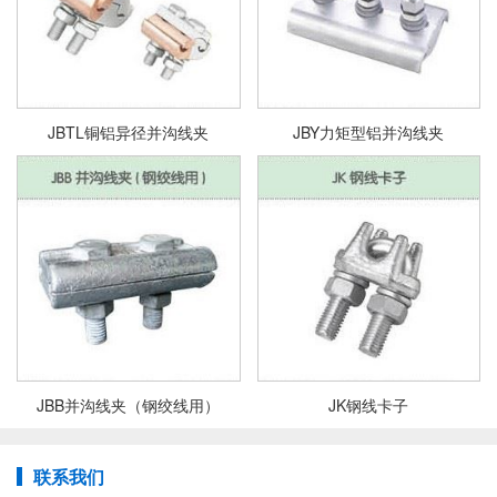
JBTL铜铝异径并沟线夹
JBY力矩型铝并沟线夹
JBB并沟线夹（钢绞线用）
JK钢线卡子
联系我们