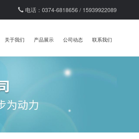
电话：0374-6818656 / 15939922089
关于我们
产品展示
公司动态
联系我们