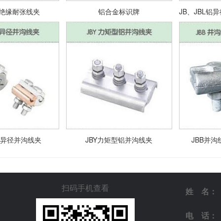
型绝缘耐张线夹
铝合金标识牌
铝异径并沟线夹
JBY力矩型铝并沟线夹
JBB并
扫码手机查看
姓 名：
电 话：