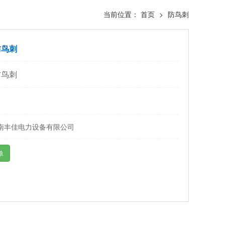
当前位置：
首页
防鸟刺
防鸟刺
防鸟刺
南丰佳电力设备有限公司
单