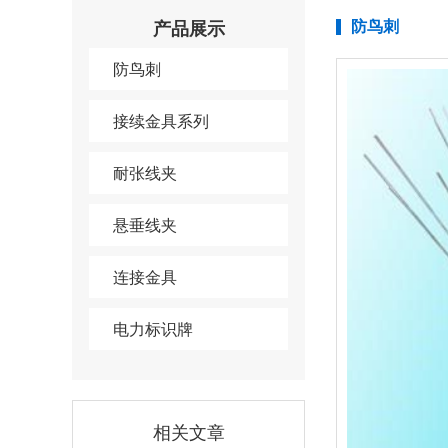
产品展示
防鸟刺
防鸟刺
接续金具系列
耐张线夹
悬垂线夹
连接金具
电力标识牌
相关文章