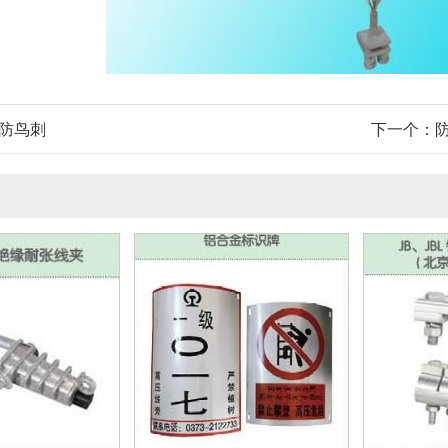
防鸟刺
下一个：