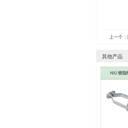
上一个：
其他产品